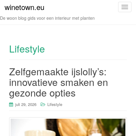
winetown.eu
S
c
De woon blog gids voor een interieur met planten
h
a
k
e
Lifestyle
l
n
a
Zelfgemaakte ijslolly’s:
v
innovatieve smaken en
i
g
gezonde opties
a
t
juli 29, 2026
Lifestyle
i
e