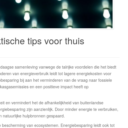
ische tips voor thuis
ndaagse samenleving vanwege de talrijke voordelen die het biedt
nderen van energieverbruik leidt tot lagere energiekosten voor
besparing bij aan het verminderen van de vraag naar fossiele
ikasgasemissies en een positieve impact heeft op
eit en vermindert het de afhankelijkheid van buitenlandse
rgiebesparing zijn aanzienlijk. Door minder energie te verbruiken,
n natuurlijke hulpbronnen gespaard.
 de bescherming van ecosystemen. Energiebesparing leidt ook tot