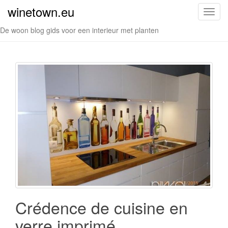
winetown.eu
S
c
De woon blog gids voor een interieur met planten
h
a
k
e
l
n
a
v
i
g
a
t
i
e
Crédence de cuisine en
verre imprimé