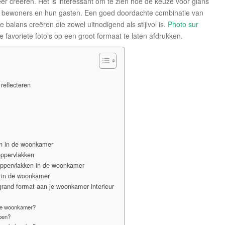
er creëren. Het is interessant om te zien hoe de keuze voor glans
e bewoners en hun gasten. Een goed doordachte combinatie van
alans creëren die zowel uitnodigend als stijlvol is.
Photo sur
 favoriete foto’s op een groot formaat te laten afdrukken.
reflecteren
en in de woonkamer
oppervlakken
ppervlakken in de woonkamer
r in de woonkamer
grand format aan je woonkamer interieur
 de woonkamer?
ben?