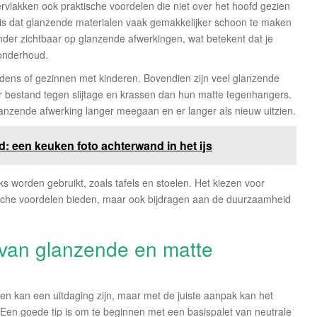
vlakken ook praktische voordelen die niet over het hoofd gezien
is dat glanzende materialen vaak gemakkelijker schoon te maken
inder zichtbaar op glanzende afwerkingen, wat betekent dat je
 onderhoud.
udens of gezinnen met kinderen. Bovendien zijn veel glanzende
ter bestand tegen slijtage en krassen dan hun matte tegenhangers.
anzende afwerking langer meegaan en er langer als nieuw uitzien.
 een keuken foto achterwand in het ijs
ijks worden gebruikt, zoals tafels en stoelen. Het kiezen voor
ische voordelen bieden, maar ook bijdragen aan de duurzaamheid
 van glanzende en matte
n kan een uitdaging zijn, maar met de juiste aanpak kan het
. Een goede tip is om te beginnen met een basispalet van neutrale