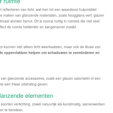
r ruimte
et reflecteren van licht, wat hen tot een waardevol hulpmiddel
 te maken van glanzende materialen, zoals hoogglans verf, glazen
timaal worden benut. Dit is vooral nuttig in ruimtes die niet veel
 effect de ruimte helderder en aangenamer maakt.
ze kunnen niet alleen licht weerkaatsen, maar ook de illusie van
e oppervlakken helpen om schaduwen te verminderen en
van glanzende accessoires, zoals een glazen salontafel of een
e een frisse uitstraling geven.
glanzende elementen
 soorten verlichting, zowel natuurlijk als kunstmatig, samenwerken
r te bereiken.