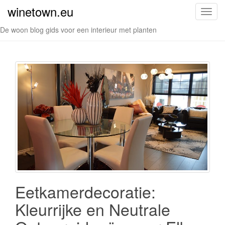
winetown.eu
S
c
De woon blog gids voor een interieur met planten
h
a
k
e
l
n
a
v
i
g
a
t
i
Eetkamerdecoratie:
e
Kleurrijke en Neutrale