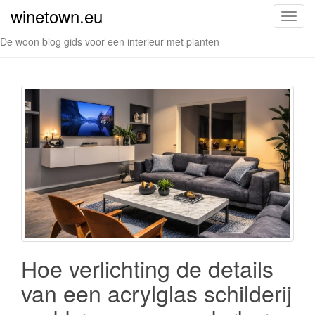
winetown.eu
S
c
De woon blog gids voor een interieur met planten
h
a
k
e
l
n
a
v
i
g
a
t
i
Hoe verlichting de details
e
van een acrylglas schilderij