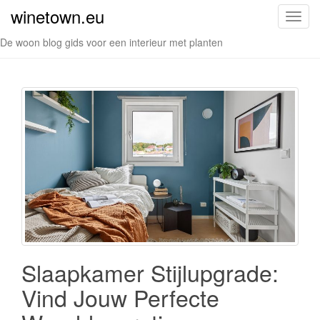
winetown.eu
S
c
De woon blog gids voor een interieur met planten
h
a
k
e
l
n
a
v
i
g
a
t
i
Slaapkamer Stijlupgrade:
e
Vind Jouw Perfecte