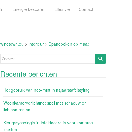
in
Energie besparen
Lifestyle
Contact
winetown.eu
>
Interieur
>
Spandoeken op maat
Zoeken
naar:
Recente berichten
Het gebruik van neo-mint in najaarstafelstyling
Woonkamerverlichting: spel met schaduw en
lichtcontrasten
Kleurpsychologie in tafeldecoratie voor zomerse
feesten