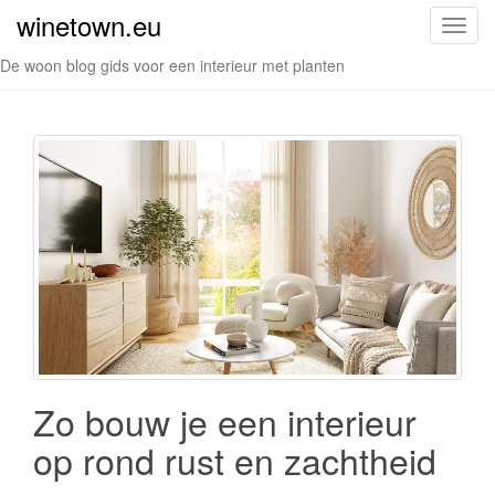
winetown.eu
S
c
De woon blog gids voor een interieur met planten
h
a
k
e
l
n
a
v
i
g
a
t
i
Zo bouw je een interieur
e
op rond rust en zachtheid