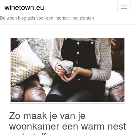
winetown.eu
S
c
De woon blog gids voor een interieur met planten
h
a
k
e
l
n
a
v
i
g
a
t
i
Zo maak je van je
e
woonkamer een warm nest