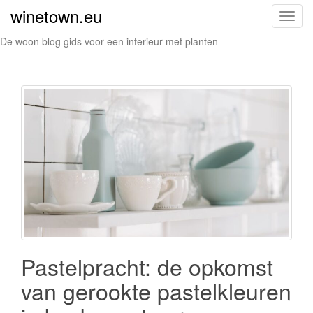
winetown.eu
S
c
De woon blog gids voor een interieur met planten
h
a
k
e
l
n
a
v
i
g
a
t
i
Pastelpracht: de opkomst
e
van gerookte pastelkleuren