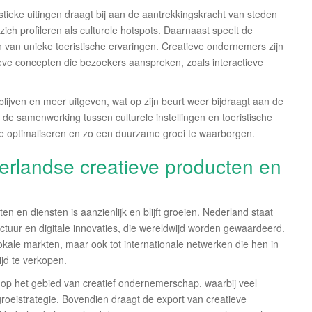
tieke uitingen draagt bij aan de aantrekkingskracht van steden
ch profileren als culturele hotspots. Daarnaast speelt de
len van unieke toeristische ervaringen. Creatieve ondernemers zijn
ieve concepten die bezoekers aanspreken, zoals interactieve
lijven en meer uitgeven, wat op zijn beurt weer bijdraagt aan de
de samenwerking tussen culturele instellingen en toeristische
 te optimaliseren en zo een duurzame groei te waarborgen.
rlandse creatieve producten en
 en diensten is aanzienlijk en blijft groeien. Nederland staat
tuur en digitale innovaties, die wereldwijd worden gewaardeerd.
okale markten, maar ook tot internationale netwerken die hen in
jd te verkopen.
d op het gebied van creatief ondernemerschap, waarbij veel
 groeistrategie. Bovendien draagt de export van creatieve