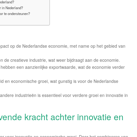
ederland?
r in Nederland?
tor te ondersteunen?
mpact op de Nederlandse economie, met name op het gebied van
en de creatieve industrie, wat weer bijdraagt aan de economie.
 hebben een aanzienlijke exportwaarde, wat de economie verder
id en economische groei, wat gunstig is voor de Nederlandse
dere industrieën is essentieel voor verdere groei en innovatie in
jvende kracht achter innovatie en
otor voor innovatie en economische groei. Door het combineren van