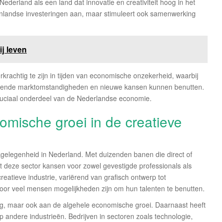
ederland als een land dat innovatie en creativiteit hoog in het
itenlandse investeringen aan, maar stimuleert ook samenwerking
ij leven
rachtig te zijn in tijden van economische onzekerheid, waarbij
erende marktomstandigheden en nieuwe kansen kunnen benutten.
ruciaal onderdeel van de Nederlandse economie.
mische groei in de creatieve
kgelegenheid in Nederland. Met duizenden banen die direct of
edt deze sector kansen voor zowel gevestigde professionals als
reatieve industrie, variërend van grafisch ontwerp tot
 voor veel mensen mogelijkheden zijn om hun talenten te benutten.
eling, maar ook aan de algehele economische groei. Daarnaast heeft
op andere industrieën. Bedrijven in sectoren zoals technologie,