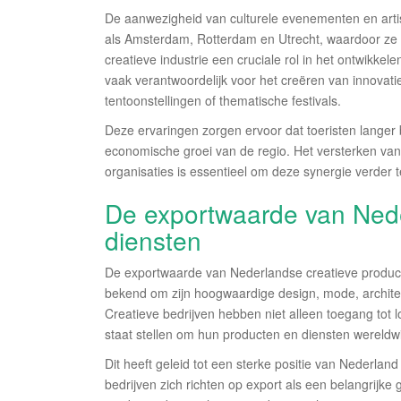
De aanwezigheid van culturele evenementen en artis
als Amsterdam, Rotterdam en Utrecht, waardoor ze zi
creatieve industrie een cruciale rol in het ontwikke
vaak verantwoordelijk voor het creëren van innovat
tentoonstellingen of thematische festivals.
Deze ervaringen zorgen ervoor dat toeristen langer b
economische groei van de regio. Het versterken van 
organisaties is essentieel om deze synergie verder
De exportwaarde van Nede
diensten
De exportwaarde van Nederlandse creatieve producten
bekend om zijn hoogwaardige design, mode, architec
Creatieve bedrijven hebben niet alleen toegang tot l
staat stellen om hun producten en diensten wereldwi
Dit heeft geleid tot een sterke positie van Nederlan
bedrijven zich richten op export als een belangrijke