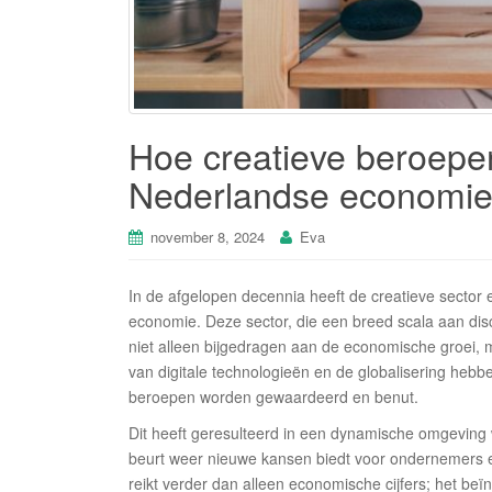
Hoe creatieve beroepe
Nederlandse economi
november 8, 2024
Eva
In de afgelopen decennia heeft de creatieve secto
economie. Deze sector, die een breed scala aan disc
niet alleen bijgedragen aan de economische groei, 
van digitale technologieën en de globalisering hebb
beroepen worden gewaardeerd en benut.
Dit heeft geresulteerd in een dynamische omgeving wa
beurt weer nieuwe kansen biedt voor ondernemers e
reikt verder dan alleen economische cijfers; het beï