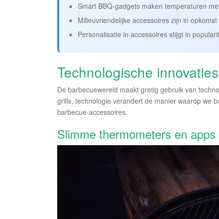
Smart BBQ-gadgets maken temperaturen mete
Milieuvriendelijke accessoires zijn in opkomst
Personalisatie in accessoires stijgt in populari
Technologische innovaties
De barbecuewereld maakt gretig gebruik van techno
grills, technologie verandert de manier waarop we b
barbecue-accessoires.
Slimme thermometers en apps