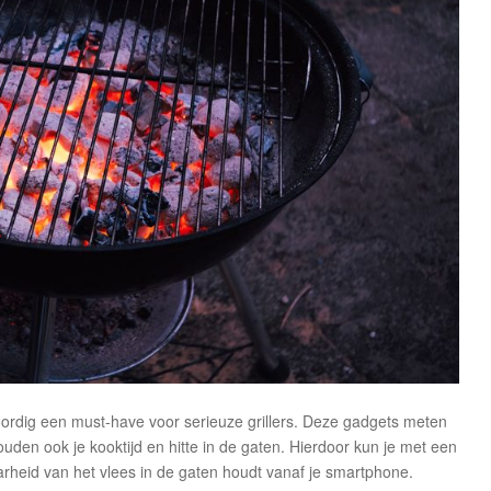
rdig een must-have voor serieuze grillers. Deze gadgets meten
uden ook je kooktijd en hitte in de gaten. Hierdoor kun je met een
aarheid van het vlees in de gaten houdt vanaf je smartphone.