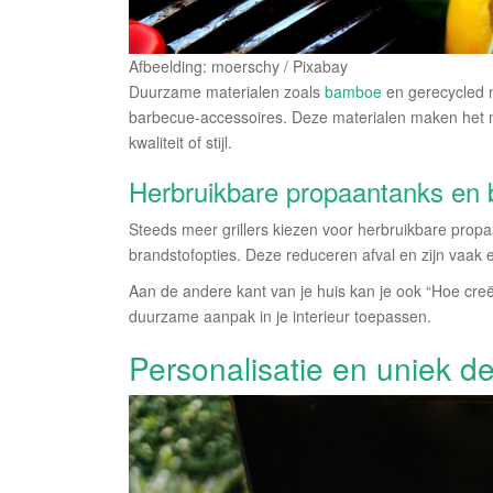
Afbeelding: moerschy / Pixabay
Duurzame materialen zoals
bamboe
en gerecycled m
barbecue-accessoires. Deze materialen maken het mog
kwaliteit of stijl.
Herbruikbare propaantanks en b
Steeds meer grillers kiezen voor herbruikbare propaa
brandstofopties. Deze reduceren afval en zijn vaak 
Aan de andere kant van je huis kan je ook “Hoe cre
duurzame aanpak in je interieur toepassen.
Personalisatie en uniek d