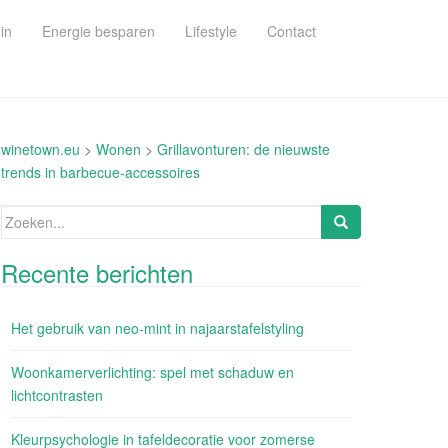
in
Energie besparen
Lifestyle
Contact
winetown.eu
>
Wonen
>
Grillavonturen: de nieuwste
trends in barbecue-accessoires
Zoeken
naar:
Recente berichten
Het gebruik van neo-mint in najaarstafelstyling
Woonkamerverlichting: spel met schaduw en
lichtcontrasten
Kleurpsychologie in tafeldecoratie voor zomerse