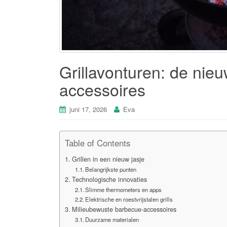
Grillavonturen: de nie
accessoires
juni 17, 2026
Eva
Table of Contents
Grillen in een nieuw jasje
Belangrijkste punten
Technologische innovaties
Slimme thermometers en apps
Elektrische en roestvrijstalen grills
Milieubewuste barbecue-accessoires
Duurzame materialen