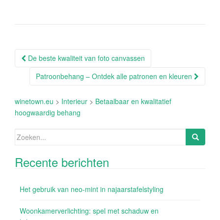
Berichtnavigatie
De beste kwaliteit van foto canvassen
Patroonbehang – Ontdek alle patronen en kleuren
winetown.eu
>
Interieur
>
Betaalbaar en kwalitatief
hoogwaardig behang
Zoeken
naar:
Recente berichten
Het gebruik van neo-mint in najaarstafelstyling
Woonkamerverlichting: spel met schaduw en