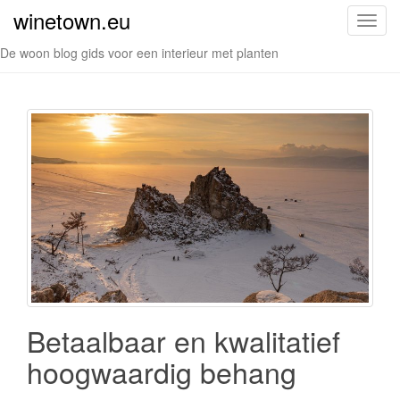
winetown.eu
S
c
De woon blog gids voor een interieur met planten
h
a
k
e
l
n
a
v
i
g
a
t
i
Betaalbaar en kwalitatief
e
hoogwaardig behang