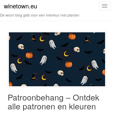
winetown.eu
S
c
De woon blog gids voor een interieur met planten
h
a
k
e
l
n
a
v
i
g
a
t
i
Patroonbehang – Ontdek
e
alle patronen en kleuren