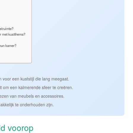
eelruimte?
er met kustthema?
n hun kamer?
 voor een kuststijl die lang meegaat.
it om een kalmerende sfeer te creëren.
 kiezen van meubels en accessoires.
akkelijk te onderhouden zijn.
id voorop