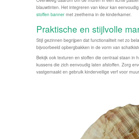
Overweeg daarom om de muren in een lichte pastel k
blauwtinten. Het integreren van kleur kan eenvoudi
stoffen banner
met zeethema in de kinderkamer.
Praktische en stijlvolle m
Stijl gezinnen begrijpen dat functionaliteit net zo bel
bijvoorbeeld opbergbakken in de vorm van schatkisten
Bekijk ook texturen en stoffen die centraal staan in 
kussens die zich eenvoudig laten afstoffen. Zorg er
vastgemaakt en gebruik kinderveilige verf voor muur