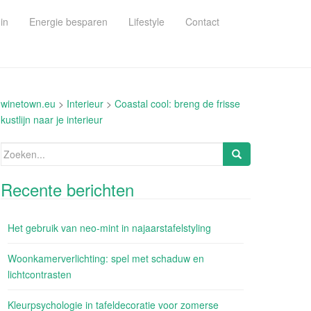
in
Energie besparen
Lifestyle
Contact
winetown.eu
>
Interieur
>
Coastal cool: breng de frisse
kustlijn naar je interieur
Zoeken
naar:
Recente berichten
Het gebruik van neo-mint in najaarstafelstyling
Woonkamerverlichting: spel met schaduw en
lichtcontrasten
Kleurpsychologie in tafeldecoratie voor zomerse