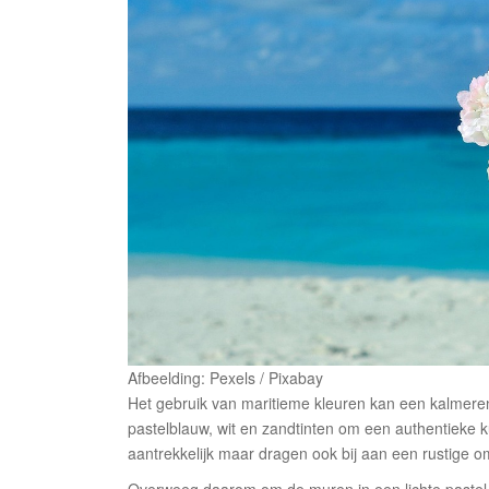
Afbeelding: Pexels / Pixabay
Het gebruik van maritieme kleuren kan een kalmeren
pastelblauw, wit en zandtinten om een authentieke ku
aantrekkelijk maar dragen ook bij aan een rustige 