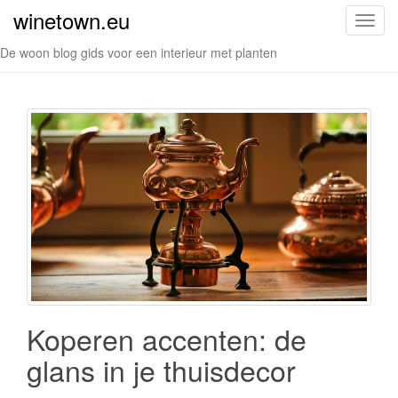
winetown.eu
S
c
De woon blog gids voor een interieur met planten
h
a
k
e
l
n
a
v
i
g
a
t
i
Koperen accenten: de
e
glans in je thuisdecor