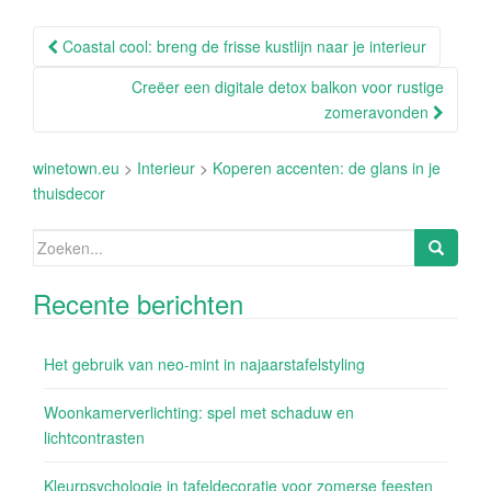
Berichtnavigatie
Coastal cool: breng de frisse kustlijn naar je interieur
Creëer een digitale detox balkon voor rustige
zomeravonden
winetown.eu
>
Interieur
>
Koperen accenten: de glans in je
thuisdecor
Zoeken
naar:
Recente berichten
Het gebruik van neo-mint in najaarstafelstyling
Woonkamerverlichting: spel met schaduw en
lichtcontrasten
Kleurpsychologie in tafeldecoratie voor zomerse feesten