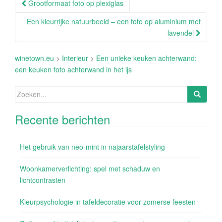
Berichtnavigatie
Grootformaat foto op plexiglas
Een kleurrijke natuurbeeld – een foto op aluminium met
lavendel
winetown.eu
>
Interieur
>
Een unieke keuken achterwand:
een keuken foto achterwand in het ijs
Zoeken
naar:
Recente berichten
Het gebruik van neo-mint in najaarstafelstyling
Woonkamerverlichting: spel met schaduw en
lichtcontrasten
Kleurpsychologie in tafeldecoratie voor zomerse feesten