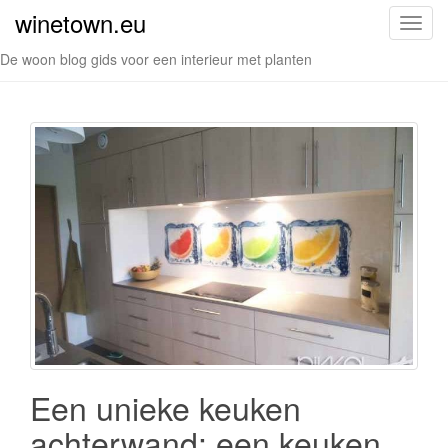
winetown.eu
S
c
De woon blog gids voor een interieur met planten
h
a
k
e
l
n
a
v
i
g
a
t
i
e
Een unieke keuken
achterwand: een keuken