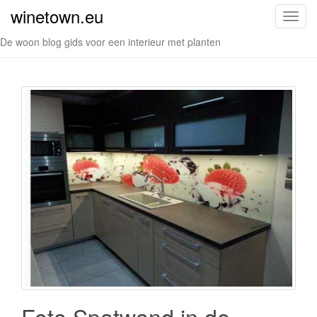
winetown.eu
S
c
De woon blog gids voor een interieur met planten
h
a
k
e
l
n
a
v
i
g
a
t
i
e
Foto Spatwand in de