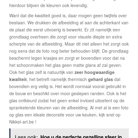
hierdoor blijven de kleuren ook levendig.
Want dat die kwaliteit goed is, daar mogen geen twijfels over
bestaan. We drukken de afbeelding af aan de achterkant van
de plaat die eerst uitvoerig is bewerkt. Er zit namelijk een
grondlaag overheen die zorgt voor visuele diepte en extra
scherpte van de afbeelding. Maar dit niet alleen het zorgt ook
nog eens dat de foto nog beter behouden blijft. De grondlaag
beschermt tegen krasjes en zorgt er bovendien voor dat na
het schoonmaken het glas geen matte glans af zal geven.
Ook het glas zelf is natuurlijk van
zeer hoogwaardige
kwaliteit
, het betreft namelijk thermisch
gehard glas
dat
bovendien erg veilig is. Het wordt normaal vooral gebruikt in
de bouw en beschikt over mooi geslepen randen. Ook is het
glas ontkleurd zodat het geen enkel invloed uitoefent op de
sprankelende kleuren van de afbeelding. Al met al is een foto
op glas een ideale decoratie voor uw keuken, kijk snel op
Nikkel-art.be !
Lees ook:
Hoe u de perfecte gezellige sfeer in