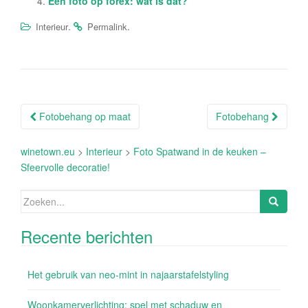
Een foto op forex: wat is dat?
.
.
Interieur
Permalink
Berichtnavigatie
Fotobehang op maat
Fotobehang
winetown.eu
>
Interieur
>
Foto Spatwand in de keuken –
Sfeervolle decoratie!
Zoeken
naar:
Recente berichten
Het gebruik van neo-mint in najaarstafelstyling
Woonkamerverlichting: spel met schaduw en