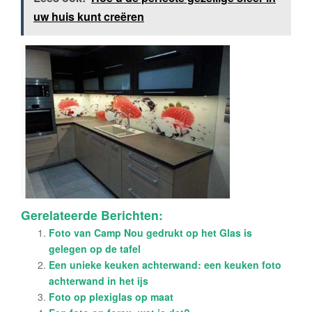
uw huis kunt creëren
Gerelateerde Berichten:
Foto van Camp Nou gedrukt op het Glas is
gelegen op de tafel
Een unieke keuken achterwand: een keuken foto
achterwand in het ijs
Foto op plexiglas op maat