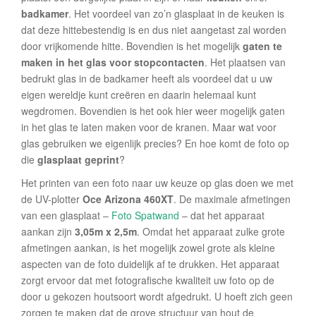
badkamer
. Het voordeel van zo’n glasplaat in de keuken is
dat deze hittebestendig is en dus niet aangetast zal worden
door vrijkomende hitte. Bovendien is het mogelijk
gaten te
maken in het glas voor stopcontacten
. Het plaatsen van
bedrukt glas in de badkamer heeft als voordeel dat u uw
eigen wereldje kunt creëren en daarin helemaal kunt
wegdromen. Bovendien is het ook hier weer mogelijk gaten
in het glas te laten maken voor de kranen. Maar wat voor
glas gebruiken we eigenlijk precies? En hoe komt de foto op
die
glasplaat geprint
?
Het printen van een foto naar uw keuze op glas doen we met
de UV-plotter
Oce Arizona 460XT
. De maximale afmetingen
van een glasplaat –
Foto Spatwand
– dat het apparaat
aankan zijn
3,05m x 2,5m
. Omdat het apparaat zulke grote
afmetingen aankan, is het mogelijk zowel grote als kleine
aspecten van de foto duidelijk af te drukken. Het apparaat
zorgt ervoor dat met fotografische kwaliteit uw foto op de
door u gekozen houtsoort wordt afgedrukt. U hoeft zich geen
zorgen te maken dat de grove structuur van hout de