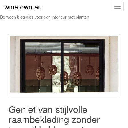
winetown.eu
S
c
De woon blog gids voor een interieur met planten
h
a
k
e
l
n
a
v
i
g
a
t
i
Geniet van stijlvolle
e
raambekleding zonder