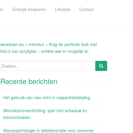
in
Energie besparen
Lifestyle
Contact
winetown.eu
>
Interieur
>
Krijg de perfecte look met
foto’s van acrylglas – ontdek wat er mogelijk is!
Zoeken
naar:
Recente berichten
Het gebruik van neo-mint in najaarstafelstyling
Woonkamerverlichting: spel met schaduw en
lichtcontrasten
Kleurpsychologie in tafeldecoratie voor zomerse