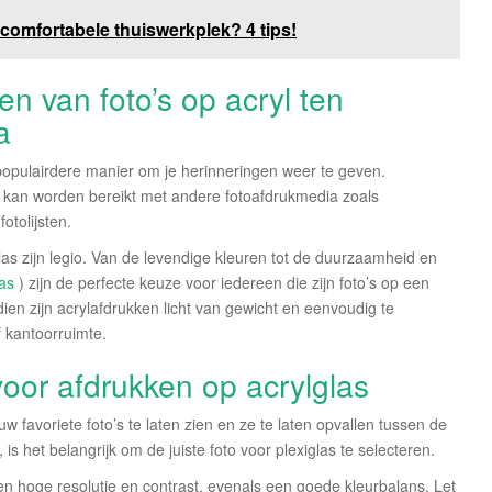
 comfortabele thuiswerkplek? 4 tips!
n van foto’s op acryl ten
a
 populairdere manier om je herinneringen weer te geven.
et kan worden bereikt met andere fotoafdrukmedia zoals
otolijsten.
las zijn legio. Van de levendige kleuren tot de duurzaamheid en
las
) zijn de perfecte keuze voor iedereen die zijn foto’s op een
ien zijn acrylafdrukken licht van gewicht en eenvoudig te
f kantoorruimte.
 voor afdrukken op acrylglas
 favoriete foto’s te laten zien en ze te laten opvallen tussen de
 is het belangrijk om de juiste foto voor plexiglas te selecteren.
een hoge resolutie en contrast, evenals een goede kleurbalans. Let