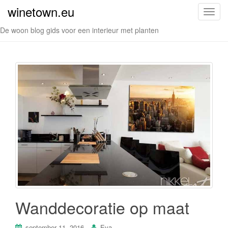
winetown.eu
S
c
De woon blog gids voor een interieur met planten
h
a
k
e
l
n
a
v
i
g
a
t
i
e
Wanddecoratie op maat
september 11, 2016
Eva