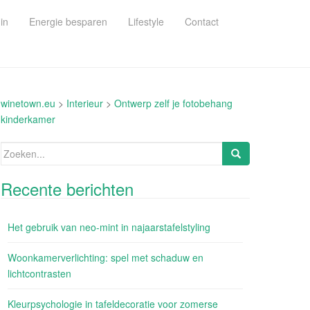
in
Energie besparen
Lifestyle
Contact
winetown.eu
>
Interieur
>
Ontwerp zelf je fotobehang
kinderkamer
Zoeken
naar:
Recente berichten
Het gebruik van neo-mint in najaarstafelstyling
Woonkamerverlichting: spel met schaduw en
lichtcontrasten
Kleurpsychologie in tafeldecoratie voor zomerse