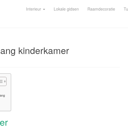
Interieur
Lokale gidsen
Raamdecoratie
Tu
ehang kinderkamer
hang
er