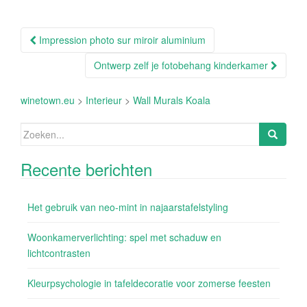
Berichtnavigatie
Impression photo sur miroir aluminium
Ontwerp zelf je fotobehang kinderkamer
winetown.eu
>
Interieur
>
Wall Murals Koala
Zoeken
naar:
Recente berichten
Het gebruik van neo-mint in najaarstafelstyling
Woonkamerverlichting: spel met schaduw en
lichtcontrasten
Kleurpsychologie in tafeldecoratie voor zomerse feesten