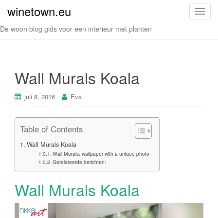
winetown.eu
S
c
De woon blog gids voor een interieur met planten
h
a
k
e
Wall Murals Koala
l
n
juli 8, 2016
Eva
a
v
i
Table of Contents
g
Wall Murals Koala
a
Wall Murals: wallpaper with a unique photo
t
Gerelateerde berichten:
i
e
Wall Murals Koala