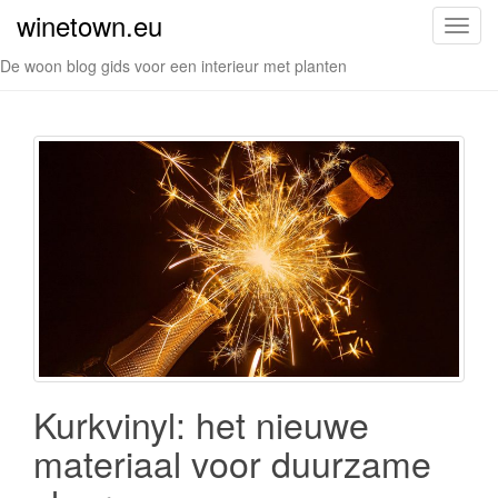
winetown.eu
S
c
De woon blog gids voor een interieur met planten
h
a
k
e
l
n
a
v
i
g
a
t
i
Kurkvinyl: het nieuwe
e
materiaal voor duurzame