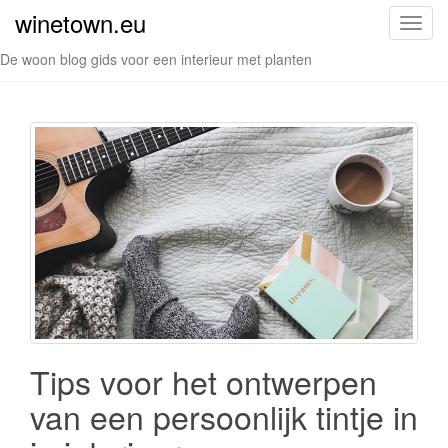
winetown.eu
S
c
De woon blog gids voor een interieur met planten
h
a
k
e
l
n
a
v
i
g
a
t
i
Tips voor het ontwerpen
e
van een persoonlijk tintje in