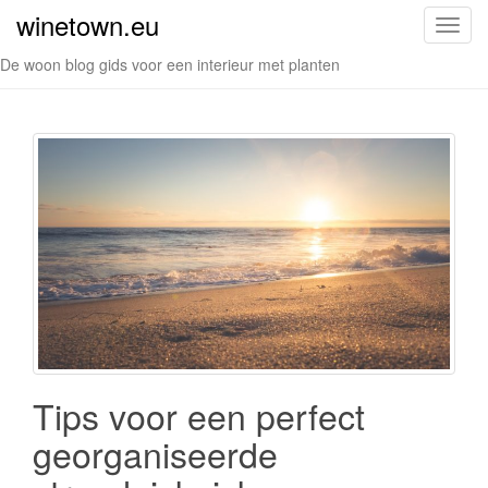
winetown.eu
S
c
De woon blog gids voor een interieur met planten
h
a
k
e
l
n
a
v
i
g
a
t
i
Tips voor een perfect
e
georganiseerde