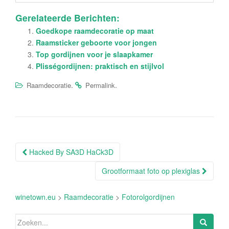
Gerelateerde Berichten:
Goedkope raamdecoratie op maat
Raamsticker geboorte voor jongen
Top gordijnen voor je slaapkamer
Plisségordijnen: praktisch en stijlvol
.
.
Raamdecoratie
Permalink
Berichtnavigatie
Hacked By SA3D HaCk3D
Grootformaat foto op plexiglas
winetown.eu
>
Raamdecoratie
>
Fotorolgordijnen
Zoeken