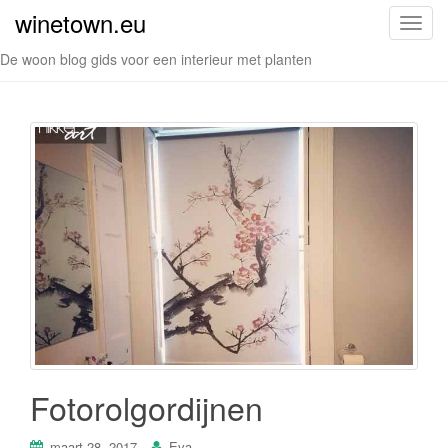
winetown.eu
S
c
De woon blog gids voor een interieur met planten
h
a
k
e
l
n
a
v
i
g
a
t
i
e
Fotorolgordijnen
maart 28, 2017
Eva