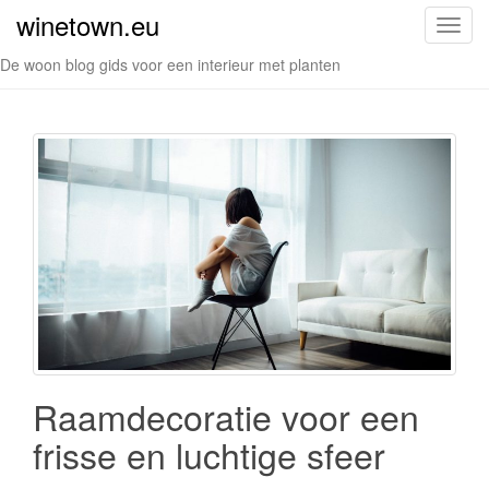
winetown.eu
S
c
De woon blog gids voor een interieur met planten
h
a
k
e
l
n
a
v
i
g
a
t
i
Raamdecoratie voor een
e
frisse en luchtige sfeer