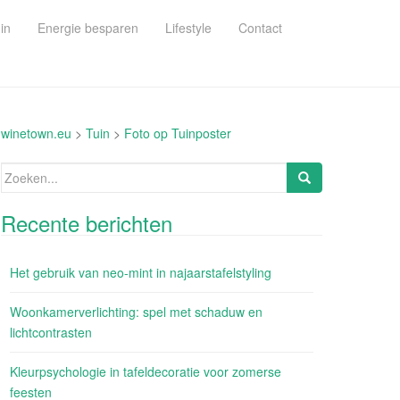
in
Energie besparen
Lifestyle
Contact
winetown.eu
>
Tuin
>
Foto op Tuinposter
Zoeken
naar:
Recente berichten
Het gebruik van neo-mint in najaarstafelstyling
Woonkamerverlichting: spel met schaduw en
lichtcontrasten
Kleurpsychologie in tafeldecoratie voor zomerse
feesten