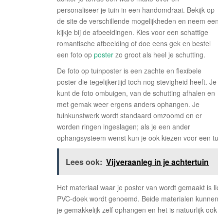
personaliseer je tuin in een handomdraai. Bekijk op
de site de verschillende mogelijkheden en neem ee
kijkje bij de afbeeldingen. Kies voor een schattige
romantische afbeelding of doe eens gek en bestel
een foto op
poster
zo groot als heel je schutting.
De foto op tuinposter is een zachte en flexibele
poster die tegelijkertijd toch nog stevigheid heeft. Je
kunt de foto ombuigen, van de schutting afhalen en
met gemak weer ergens anders ophangen. Je
tuinkunstwerk wordt standaard omzoomd en er
worden ringen ingeslagen; als je een ander
ophangsysteem wenst kun je ook kiezen voor een t
Lees ook:
Vijveraanleg in je achtertuin
Het materiaal waar je poster van wordt gemaakt is 
PVC-doek wordt genoemd. Beide materialen kunnen 
je gemakkelijk zelf ophangen en het is natuurlijk o