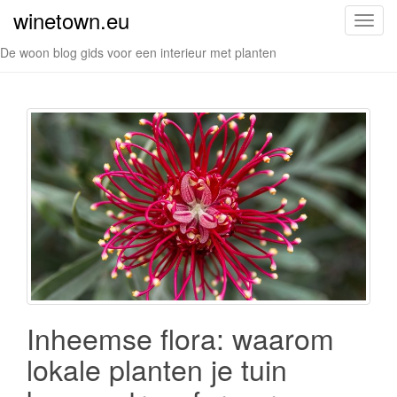
winetown.eu
S
c
De woon blog gids voor een interieur met planten
h
a
k
e
l
n
a
v
i
g
a
t
i
Inheemse flora: waarom
e
lokale planten je tuin