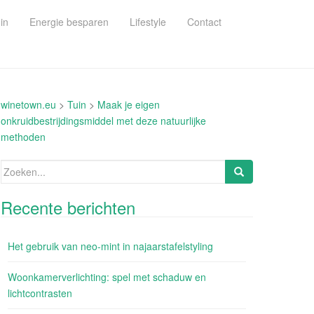
in
Energie besparen
Lifestyle
Contact
winetown.eu
>
Tuin
>
Maak je eigen
onkruidbestrijdingsmiddel met deze natuurlijke
methoden
Zoeken
naar:
Recente berichten
Het gebruik van neo-mint in najaarstafelstyling
Woonkamerverlichting: spel met schaduw en
lichtcontrasten