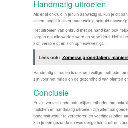
Handmatig uitroeien
Als er al onkruid in je tuin aanwezig is, kun je dit ha
alleen mogelijk als er maar weinig onkruid aanwezig is
Het uitroeien van onkruid met de hand kan ook helpe
zorgen dat alle wortels word en verwijderd. Het is b
zich verspreidt en zich opnieuw vestigt.
Lees ook:
Zomerse groendaken: manieren
Handmatig uitroeien is ook een veilige methode, om
zijn voor het milieu en de gezondheid van planten e
Conclusie
Er zijn verschillende natuurlijke methoden om onkruid
mulchen en handmatig uitroeien zijn allemaal goede o
bodemstructuur te verbeteren en voedingsstoffen a
kun je een gezonde en weelderige tuin creëren zond