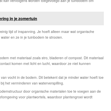
t kan vervolgens worden toegevoegd aan je tuinbodem om
ring in je zomertuin
inig tijd of inspanning. Je hoeft alleen maar wat organische
ater en ze in je tuinbodem te strooien.
dem met materiaal zoals stro, bladeren of compost. Dit materiaal
contact komen met licht en lucht, waardoor ze niet kunnen
 van vocht in de bodem. Dit betekent dat je minder water hoeft toe
 bij het verminderen van waterverspilling.
bodemstructuur door organische materialen toe te voegen aan de
eefomgeving voor plantwortels, waardoor plantengroei wordt