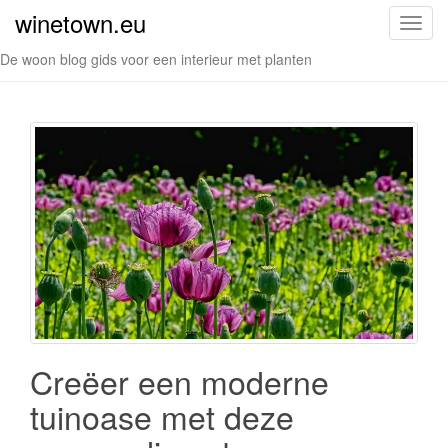
winetown.eu
S
c
De woon blog gids voor een interieur met planten
h
a
k
e
l
n
a
v
i
g
a
t
i
Creëer een moderne
e
tuinoase met deze