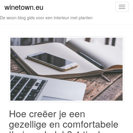
winetown.eu
S
c
De woon blog gids voor een interieur met planten
h
a
k
e
l
n
a
v
i
g
a
t
i
Hoe creëer je een
e
gezellige en comfortabele