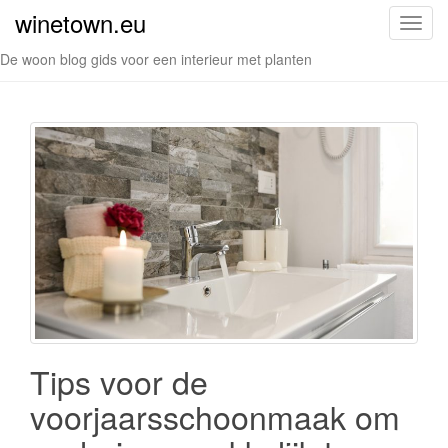
winetown.eu
S
c
De woon blog gids voor een interieur met planten
h
a
k
e
l
n
a
v
i
g
a
t
i
Tips voor de
e
voorjaarsschoonmaak om