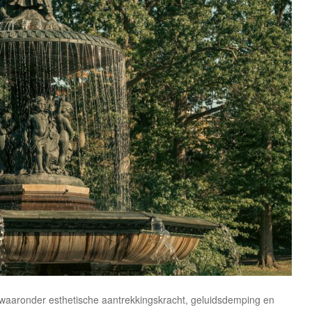
 waaronder esthetische aantrekkingskracht, geluidsdemping en