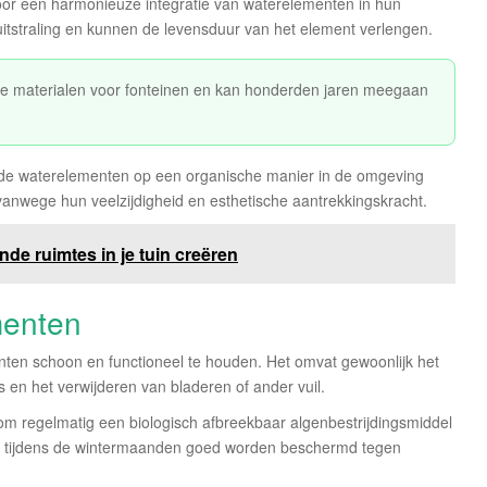
voor een harmonieuze integratie van waterelementen in hun
uitstraling en kunnen de levensduur van het element verlengen.
e materialen voor fonteinen en kan honderden jaren meegaan
t de waterelementen op een organische manier in de omgeving
 vanwege hun veelzijdigheid en esthetische aantrekkingskracht.
de ruimtes in je tuin creëren
menten
ten schoon en functioneel te houden. Het omvat gewoonlijk het
en het verwijderen van bladeren of ander vuil.
om regelmatig een biologisch afbreekbaar algenbestrijdingsmiddel
n tijdens de wintermaanden goed worden beschermd tegen