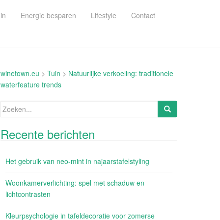
in
Energie besparen
Lifestyle
Contact
winetown.eu
>
Tuin
>
Natuurlijke verkoeling: traditionele
waterfeature trends
Zoeken
naar:
Recente berichten
Het gebruik van neo-mint in najaarstafelstyling
Woonkamerverlichting: spel met schaduw en
lichtcontrasten
Kleurpsychologie in tafeldecoratie voor zomerse