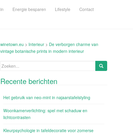
in
Energie besparen
Lifestyle
Contact
winetown.eu
>
Interieur
>
De verborgen charme van
vintage botanische prints in modern interieur
Zoeken
naar:
Recente berichten
Het gebruik van neo-mint in najaarstafelstyling
Woonkamerverlichting: spel met schaduw en
lichtcontrasten
Kleurpsychologie in tafeldecoratie voor zomerse