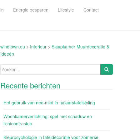
in
Energie besparen
Lifestyle
Contact
winetown.eu
>
Interieur
>
Slaapkamer Muurdecoratie &
Ideeën
Zoeken
naar:
Recente berichten
Het gebruik van neo-mint in najaarstafelstyling
Woonkamerverlichting: spel met schaduw en
lichtcontrasten
Kleurpsychologie in tafeldecoratie voor zomerse